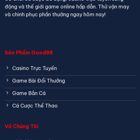
động và thế giới game online hấp dẫn. Thử vận may
và chinh phục phần thưởng ngay hôm nay!
Sản Phẩm Good88
Casino Trực Tuyến
Game Bài Đổi Thưởng
Game Bắn Cá
Cá Cược Thể Thao
Về Chúng Tôi