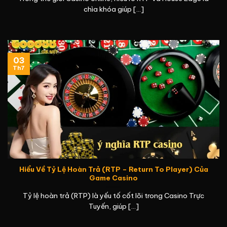
chìa khóa giúp [...]
03
Th7
Hiểu Về Tỷ Lệ Hoàn Trả (RTP – Return To Player) Của
Game Casino
Tỷ lệ hoàn trả (RTP) là yếu tố cốt lõi trong Casino Trực
Tuyến, giúp [...]