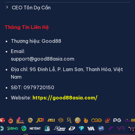
CEO Tôn Dạ Cần
Thông Tin Liên Hệ
Thương hiệu: Good88
Email:
support@good88asia.com
Địa chỉ: 95 Đinh Lễ, P. Lam Sơn, Thanh Hóa, Việt
Nam
SĐT: 0979720150
Website:
https://good88asia.com/