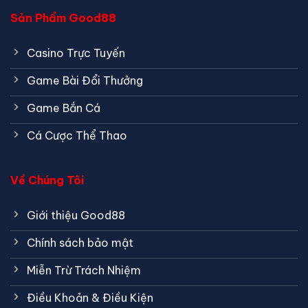
Sản Phẩm Good88
Casino Trực Tuyến
Game Bài Đổi Thưởng
Game Bắn Cá
Cá Cược Thể Thao
Về Chúng Tôi
Giới thiệu Good88
Chính sách bảo mật
Miễn Trừ Trách Nhiệm
Điều Khoản & Điều Kiện