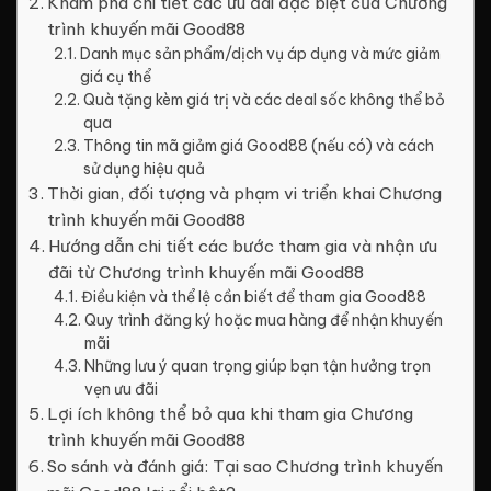
Khám phá chi tiết các ưu đãi đặc biệt của Chương
trình khuyến mãi Good88
Danh mục sản phẩm/dịch vụ áp dụng và mức giảm
giá cụ thể
Quà tặng kèm giá trị và các deal sốc không thể bỏ
qua
Thông tin mã giảm giá Good88 (nếu có) và cách
sử dụng hiệu quả
Thời gian, đối tượng và phạm vi triển khai Chương
trình khuyến mãi Good88
Hướng dẫn chi tiết các bước tham gia và nhận ưu
đãi từ Chương trình khuyến mãi Good88
Điều kiện và thể lệ cần biết để tham gia Good88
Quy trình đăng ký hoặc mua hàng để nhận khuyến
mãi
Những lưu ý quan trọng giúp bạn tận hưởng trọn
vẹn ưu đãi
Lợi ích không thể bỏ qua khi tham gia Chương
trình khuyến mãi Good88
So sánh và đánh giá: Tại sao Chương trình khuyến