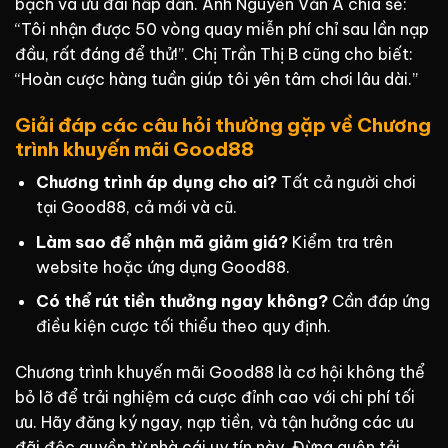
bạch và ưu đãi hấp dẫn. Anh Nguyễn Văn A chia sẻ:
“Tôi nhận được 50 vòng quay miễn phí chỉ sau lần nạp
đầu, rất đáng để thử!”. Chị Trần Thị B cũng cho biết:
“Hoàn cược hàng tuần giúp tôi yên tâm chơi lâu dài.”
Giải đáp các câu hỏi thường gặp về Chương
trình khuyến mãi Good88
Chương trình áp dụng cho ai?
Tất cả người chơi
tại Good88, cả mới và cũ.
Làm sao để nhận mã giảm giá?
Kiểm tra trên
website hoặc ứng dụng Good88.
Có thể rút tiền thưởng ngay không?
Cần đáp ứng
điều kiện cược tối thiểu theo quy định.
Chương trình khuyến mãi Good88 là cơ hội không thể
bỏ lỡ để trải nghiệm cá cược đỉnh cao với chi phí tối
ưu. Hãy đăng ký ngay, nạp tiền, và tận hưởng các ưu
đãi độc quyền từ nhà cái uy tín này. Đừng quên tải