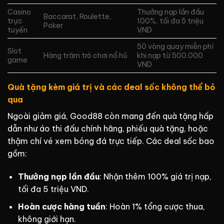
Casino
Thưởng nạp lần đầu
Baccarat, Roulette,
trực
100%, tối đa 5 triệu
Poker
tuyến
VND
50 vòng quay miễn phí
Slot
Hàng trăm trò chơi nổ hũ
khi nạp từ 500.000
game
VND
Quà tặng kèm giá trị và các deal sốc không thể bỏ
qua
Ngoài giảm giá, Good88 còn mang đến quà tặng hấp
dẫn như áo thi đấu chính hãng, phiếu quà tặng, hoặc
thậm chí vé xem bóng đá trực tiếp. Các deal sốc bao
gồm:
Thưởng nạp lần đầu
: Nhận thêm 100% giá trị nạp,
tối đa 5 triệu VND.
Hoàn cược hàng tuần
: Hoàn 1% tổng cược thua,
không giới hạn.